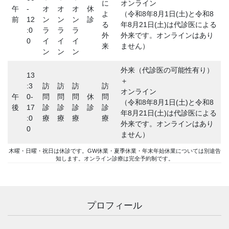
に
オンライン
午
-
オ
オ
オ
休
よ
（令和8年8月1日(土)と令和8
前
12
ン
ン
ン
診
る
年8月21日(土)は代診医による
:0
ラ
ラ
ラ
外
外来です。オンラインはあり
0
イ
イ
イ
来
ません）
ン
ン
ン
外来（代診医の可能性有り）
13
＋
:3
訪
訪
訪
訪
オンライン
午
0-
問
問
問
休
問
（令和8年8月1日(土)と令和8
後
17
診
診
診
診
診
年8月21日(土)は代診医による
:0
療
療
療
療
外来です。オンラインはあり
0
ません）
木曜・日曜・祝日は休診です。GW休業・夏季休業・年末年始休業については別途告
知します。オンライン診療は完全予約制です。
プロフィール