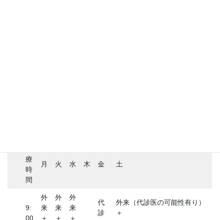
診療時間
診
療
月
火
水
木
金
土
時
間
外
外
外
代
外来（代診医の可能性有り）
9:
来
来
来
診
＋
00
＋
＋
＋