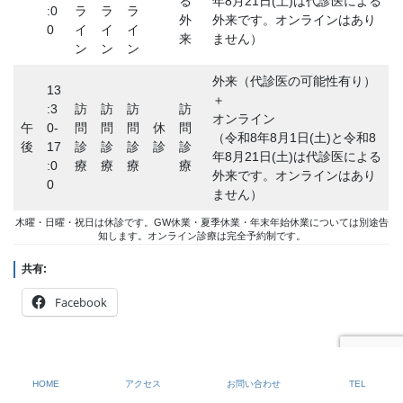
る
年8月21日(土)は代診医による
:0
ラ
ラ
ラ
外
外来です。オンラインはあり
0
イ
イ
イ
来
ません）
ン
ン
ン
外来（代診医の可能性有り）
13
＋
:3
訪
訪
訪
訪
オンライン
午
0-
問
問
問
休
問
（令和8年8月1日(土)と令和8
後
17
診
診
診
診
診
年8月21日(土)は代診医による
:0
療
療
療
療
外来です。オンラインはあり
0
ません）
木曜・日曜・祝日は休診です。GW休業・夏季休業・年末年始休業については別途告
知します。オンライン診療は完全予約制です。
共有:
Facebook
HOME
アクセス
お問い合わせ
TEL
プロフィール