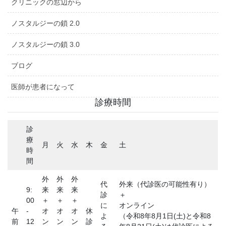
クリニックの窓辺から
ノスタルジーの鎖 2.0
ノスタルジーの鎖 3.0
ブログ
医師が患者になって
診療時間
診
療
月
火
水
木
金
土
時
間
外
外
外
代
外来（代診医の可能性有り）
9:
来
来
来
診
＋
00
＋
＋
＋
に
オンライン
午
-
オ
オ
オ
休
よ
（令和8年8月1日(土)と令和8
前
12
ン
ン
ン
診