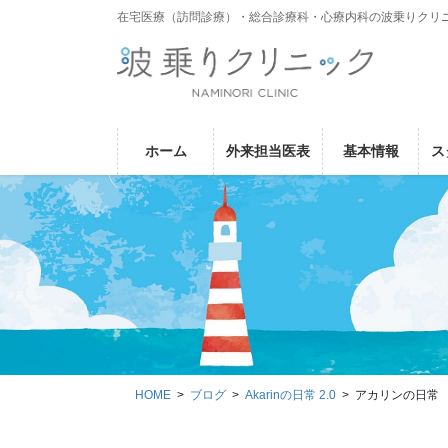
コ
ナ
在宅医療（訪問診療）・総合診療科・心療内科の波乗りクリ
ン
ビ
テ
ゲ
ン
ー
ツ
シ
に
ョ
ホーム
外来担当医表
基本情報
ス
移
ン
動
に
移
動
HOME
ブログ
Akarinの日常 2.0
アカリンの日常 令