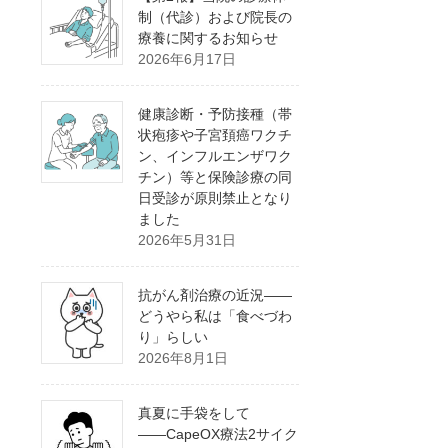
制（代診）および院長の
療養に関するお知らせ
2026年6月17日
健康診断・予防接種（帯
状疱疹や子宮頚癌ワクチ
ン、インフルエンザワク
チン）等と保険診療の同
日受診が原則禁止となり
ました
2026年5月31日
抗がん剤治療の近況――
どうやら私は「食べづわ
り」らしい
2026年8月1日
真夏に手袋をして
――CapeOX療法2サイク