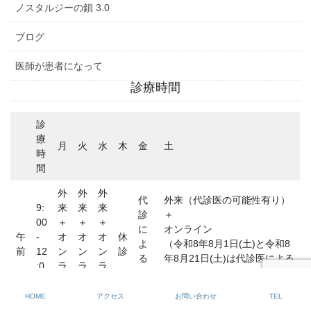
ノスタルジーの鎖 3.0
ブログ
医師が患者になって
診療時間
診
療
月
火
水
木
金
土
時
間
外
外
外
代
外来（代診医の可能性有り）
9:
来
来
来
診
＋
00
＋
＋
＋
に
オンライン
午
-
オ
オ
オ
休
よ
（令和8年8月1日(土)と令和8
前
12
ン
ン
ン
診
る
年8月21日(土)は代診医による
:0
ラ
ラ
ラ
外
外来です。オンラインはあり
0
イ
イ
イ
来
ません）
ン
ン
ン
HOME
アクセス
お問い合わせ
TEL