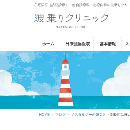
コ
ナ
在宅医療（訪問診療）・総合診療科・心療内科の波乗りクリ
ン
ビ
テ
ゲ
ン
ー
ツ
シ
に
ョ
ホーム
外来担当医表
基本情報
ス
移
ン
動
に
移
動
HOME
ブログ
ノスタルジーの鎖 2.0
副反応は怖