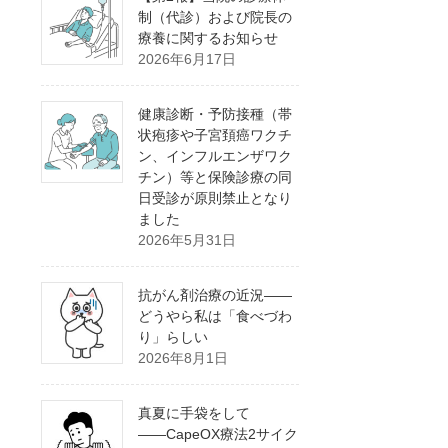
制（代診）および院長の
療養に関するお知らせ
2026年6月17日
健康診断・予防接種（帯
状疱疹や子宮頚癌ワクチ
ン、インフルエンザワク
チン）等と保険診療の同
日受診が原則禁止となり
ました
2026年5月31日
抗がん剤治療の近況――
どうやら私は「食べづわ
り」らしい
2026年8月1日
真夏に手袋をして
――CapeOX療法2サイク