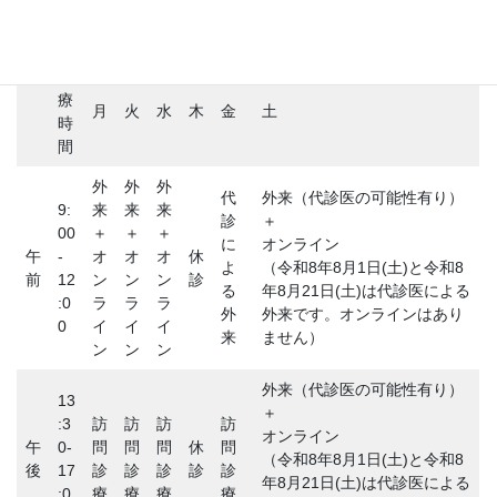
診
療
月
火
水
木
金
土
時
間
外
外
外
代
外来（代診医の可能性有り）
9:
来
来
来
診
＋
00
＋
＋
＋
に
オンライン
午
-
オ
オ
オ
休
よ
（令和8年8月1日(土)と令和8
前
12
ン
ン
ン
診
る
年8月21日(土)は代診医による
:0
ラ
ラ
ラ
外
外来です。オンラインはあり
0
イ
イ
イ
来
ません）
ン
ン
ン
外来（代診医の可能性有り）
13
＋
:3
訪
訪
訪
訪
オンライン
午
0-
問
問
問
休
問
（令和8年8月1日(土)と令和8
後
17
診
診
診
診
診
年8月21日(土)は代診医による
:0
療
療
療
療