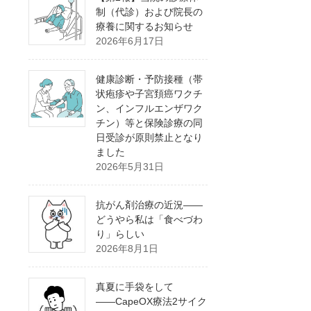
制（代診）および院長の
療養に関するお知らせ
2026年6月17日
健康診断・予防接種（帯
状疱疹や子宮頚癌ワクチ
ン、インフルエンザワク
チン）等と保険診療の同
日受診が原則禁止となり
ました
2026年5月31日
抗がん剤治療の近況――
どうやら私は「食べづわ
り」らしい
2026年8月1日
真夏に手袋をして
――CapeOX療法2サイク