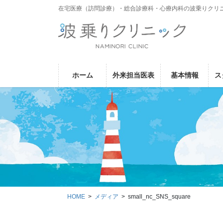
コ
ナ
在宅医療（訪問診療）・総合診療科・心療内科の波乗りクリ
ン
ビ
テ
ゲ
ン
ー
ツ
シ
に
ョ
ホーム
外来担当医表
基本情報
ス
移
ン
動
に
移
動
HOME
メディア
small_nc_SNS_square