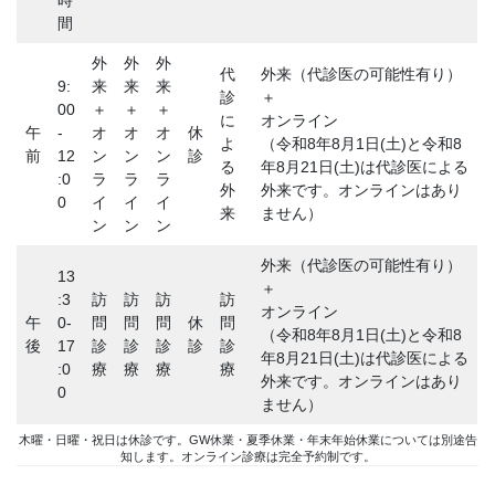
時
間
外
外
外
代
外来（代診医の可能性有り）
9:
来
来
来
診
＋
00
＋
＋
＋
に
オンライン
午
-
オ
オ
オ
休
よ
（令和8年8月1日(土)と令和8
前
12
ン
ン
ン
診
る
年8月21日(土)は代診医による
:0
ラ
ラ
ラ
外
外来です。オンラインはあり
0
イ
イ
イ
来
ません）
ン
ン
ン
外来（代診医の可能性有り）
13
＋
:3
訪
訪
訪
訪
オンライン
午
0-
問
問
問
休
問
（令和8年8月1日(土)と令和8
後
17
診
診
診
診
診
年8月21日(土)は代診医による
:0
療
療
療
療
外来です。オンラインはあり
0
ません）
木曜・日曜・祝日は休診です。GW休業・夏季休業・年末年始休業については別途告
知します。オンライン診療は完全予約制です。