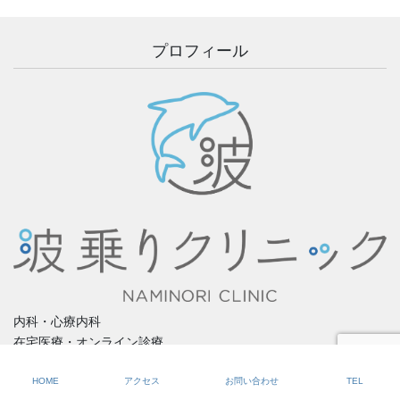
プロフィール
内科・心療内科
在宅医療・オンライン診療
院長：小早川 節
（こばやかわ せつ）
HOME
アクセス
お問い合わせ
TEL