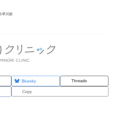
小早川節
Threads
Bluesky
Copy