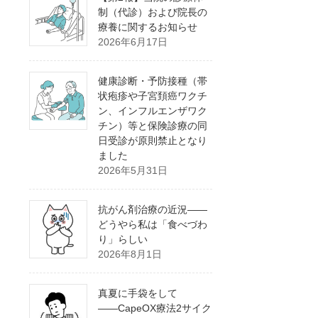
制（代診）および院長の
療養に関するお知らせ
2026年6月17日
健康診断・予防接種（帯
状疱疹や子宮頚癌ワクチ
ン、インフルエンザワク
チン）等と保険診療の同
日受診が原則禁止となり
ました
2026年5月31日
抗がん剤治療の近況――
どうやら私は「食べづわ
り」らしい
2026年8月1日
真夏に手袋をして
――CapeOX療法2サイク