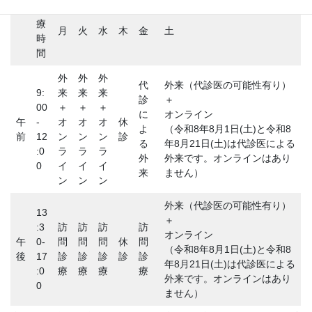
診
療
月
火
水
木
金
土
時
間
外
外
外
代
外来（代診医の可能性有り）
9:
来
来
来
診
＋
00
＋
＋
＋
に
オンライン
午
-
オ
オ
オ
休
よ
（令和8年8月1日(土)と令和8
前
12
ン
ン
ン
診
る
年8月21日(土)は代診医による
:0
ラ
ラ
ラ
外
外来です。オンラインはあり
0
イ
イ
イ
来
ません）
ン
ン
ン
外来（代診医の可能性有り）
13
＋
:3
訪
訪
訪
訪
オンライン
午
0-
問
問
問
休
問
（令和8年8月1日(土)と令和8
後
17
診
診
診
診
診
年8月21日(土)は代診医による
:0
療
療
療
療
外来です。オンラインはあり
0
ません）