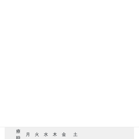
S状結腸癌治療記
Uncategorized
お知らせ
クリニックの窓辺から
ノスタルジーの鎖 2.0
ノスタルジーの鎖 3.0
ブログ
医師が患者になって
診療時間
診
療
月
火
水
木
金
土
時