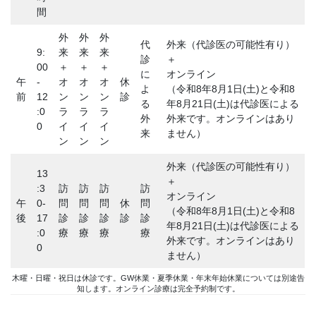
間
外
外
外
代
外来（代診医の可能性有り）
9:
来
来
来
診
＋
00
＋
＋
＋
に
オンライン
午
-
オ
オ
オ
休
よ
（令和8年8月1日(土)と令和8
前
12
ン
ン
ン
診
る
年8月21日(土)は代診医による
:0
ラ
ラ
ラ
外
外来です。オンラインはあり
0
イ
イ
イ
来
ません）
ン
ン
ン
外来（代診医の可能性有り）
13
＋
:3
訪
訪
訪
訪
オンライン
午
0-
問
問
問
休
問
（令和8年8月1日(土)と令和8
後
17
診
診
診
診
診
年8月21日(土)は代診医による
:0
療
療
療
療
外来です。オンラインはあり
0
ません）
木曜・日曜・祝日は休診です。GW休業・夏季休業・年末年始休業については別途告
知します。オンライン診療は完全予約制です。