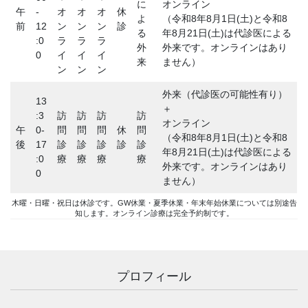
に
オンライン
午
-
オ
オ
オ
休
よ
（令和8年8月1日(土)と令和8
前
12
ン
ン
ン
診
る
年8月21日(土)は代診医による
:0
ラ
ラ
ラ
外
外来です。オンラインはあり
0
イ
イ
イ
来
ません）
ン
ン
ン
外来（代診医の可能性有り）
13
＋
:3
訪
訪
訪
訪
オンライン
午
0-
問
問
問
休
問
（令和8年8月1日(土)と令和8
後
17
診
診
診
診
診
年8月21日(土)は代診医による
:0
療
療
療
療
外来です。オンラインはあり
0
ません）
木曜・日曜・祝日は休診です。GW休業・夏季休業・年末年始休業については別途告
知します。オンライン診療は完全予約制です。
プロフィール