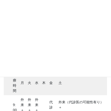
診療時間
診
療
月
火
水
木
金
土
時
間
外
外
外
代
外来（代診医の可能性有り）
9:
来
来
来
診
＋
00
＋
＋
＋