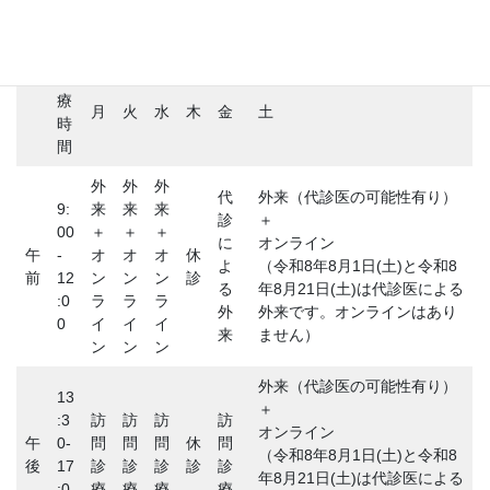
診
療
月
火
水
木
金
土
時
間
外
外
外
代
外来（代診医の可能性有り）
9:
来
来
来
診
＋
00
＋
＋
＋
に
オンライン
午
-
オ
オ
オ
休
よ
（令和8年8月1日(土)と令和8
前
12
ン
ン
ン
診
る
年8月21日(土)は代診医による
:0
ラ
ラ
ラ
外
外来です。オンラインはあり
0
イ
イ
イ
来
ません）
ン
ン
ン
外来（代診医の可能性有り）
13
＋
:3
訪
訪
訪
訪
オンライン
午
0-
問
問
問
休
問
（令和8年8月1日(土)と令和8
後
17
診
診
診
診
診
年8月21日(土)は代診医による
:0
療
療
療
療