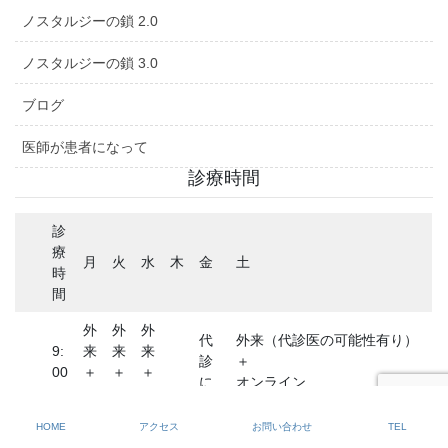
ノスタルジーの鎖 2.0
ノスタルジーの鎖 3.0
ブログ
医師が患者になって
診療時間
診
療
月
火
水
木
金
土
時
間
外
外
外
代
外来（代診医の可能性有り）
9:
来
来
来
診
＋
00
＋
＋
＋
に
オンライン
午
-
オ
オ
オ
休
よ
（令和8年8月1日(土)と令和8
前
12
ン
ン
ン
診
る
年8月21日(土)は代診医による
HOME
アクセス
お問い合わせ
TEL
:0
ラ
ラ
ラ
外
外来です。オンラインはあり