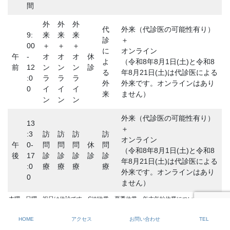
間
外
外
外
代
外来（代診医の可能性有り）
9:
来
来
来
診
＋
00
＋
＋
＋
に
オンライン
午
-
オ
オ
オ
休
よ
（令和8年8月1日(土)と令和8
前
12
ン
ン
ン
診
る
年8月21日(土)は代診医による
:0
ラ
ラ
ラ
外
外来です。オンラインはあり
0
イ
イ
イ
来
ません）
ン
ン
ン
外来（代診医の可能性有り）
13
＋
:3
訪
訪
訪
訪
オンライン
午
0-
問
問
問
休
問
（令和8年8月1日(土)と令和8
後
17
診
診
診
診
診
年8月21日(土)は代診医による
:0
療
療
療
療
外来です。オンラインはあり
0
ません）
木曜・日曜・祝日は休診です。GW休業・夏季休業・年末年始休業については別途告
知します。オンライン診療は完全予約制です。
HOME
アクセス
お問い合わせ
TEL
共有: