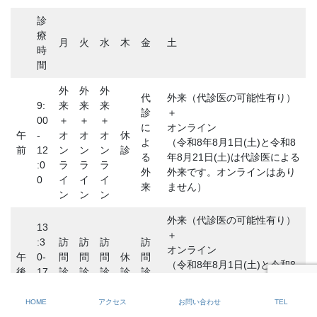
診
療
月
火
水
木
金
土
時
間
外
外
外
代
外来（代診医の可能性有り）
9:
来
来
来
診
＋
00
＋
＋
＋
に
オンライン
午
-
オ
オ
オ
休
よ
（令和8年8月1日(土)と令和8
前
12
ン
ン
ン
診
る
年8月21日(土)は代診医による
:0
ラ
ラ
ラ
外
外来です。オンラインはあり
0
イ
イ
イ
来
ません）
ン
ン
ン
外来（代診医の可能性有り）
13
＋
:3
訪
訪
訪
訪
オンライン
午
0-
問
問
問
休
問
（令和8年8月1日(土)と令和8
後
17
診
診
診
診
診
年8月21日(土)は代診医による
:0
療
療
療
療
外来です。オンラインはあり
0
HOME
アクセス
お問い合わせ
TEL
ません）