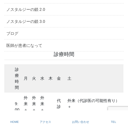
ノスタルジーの鎖 2.0
ノスタルジーの鎖 3.0
ブログ
医師が患者になって
診療時間
診
療
月
火
水
木
金
土
時
間
外
外
外
代
外来（代診医の可能性有り）
9:
来
来
来
診
＋
00
＋
＋
＋
に
オンライン
午
-
オ
オ
オ
休
よ
（令和8年8月1日(土)と令和8
前
12
ン
ン
ン
診
HOME
アクセス
お問い合わせ
TEL
る
年8月21日(土)は代診医による
:0
ラ
ラ
ラ