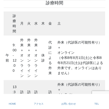
診療時間
診
療
月
火
水
木
金
土
時
間
外
外
外
代
外来（代診医の可能性有り）
9:
来
来
来
診
＋
00
＋
＋
＋
に
オンライン
午
-
オ
オ
オ
休
よ
（令和8年8月1日(土)と令和8
前
12
ン
ン
ン
診
る
年8月21日(土)は代診医による
:0
ラ
ラ
ラ
外
外来です。オンラインはあり
0
イ
イ
イ
来
ません）
ン
ン
ン
外来（代診医の可能性有り）
13
＋
:3
訪
訪
訪
訪
オンライン
午
0-
問
問
問
休
問
（令和8年8月1日(土)と令和8
後
17
診
診
診
診
診
HOME
アクセス
お問い合わせ
TEL
年8月21日(土)は代診医による
:0
療
療
療
療