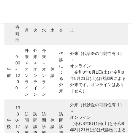
診
療
月
火
水
木
金
土
時
間
外
外
外
代
外来（代診医の可能性有り）
9:
来
来
来
診
＋
00
＋
＋
＋
に
オンライン
午
-
オ
オ
オ
休
よ
（令和8年8月1日(土)と令和8
前
12
ン
ン
ン
診
る
年8月21日(土)は代診医による
:0
ラ
ラ
ラ
外
外来です。オンラインはあり
0
イ
イ
イ
来
ません）
ン
ン
ン
外来（代診医の可能性有り）
13
＋
:3
訪
訪
訪
訪
オンライン
午
0-
問
問
問
休
問
（令和8年8月1日(土)と令和8
後
17
診
診
診
診
診
年8月21日(土)は代診医による
:0
療
療
療
療