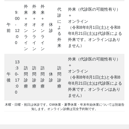
外
外
外
代
外来（代診医の可能性有り）
9:
来
来
来
診
＋
00
＋
＋
＋
に
オンライン
午
-
オ
オ
オ
休
よ
（令和8年8月1日(土)と令和8
前
12
ン
ン
ン
診
る
年8月21日(土)は代診医による
:0
ラ
ラ
ラ
外
外来です。オンラインはあり
0
イ
イ
イ
来
ません）
ン
ン
ン
外来（代診医の可能性有り）
13
＋
:3
訪
訪
訪
訪
オンライン
午
0-
問
問
問
休
問
（令和8年8月1日(土)と令和8
後
17
診
診
診
診
診
年8月21日(土)は代診医による
:0
療
療
療
療
外来です。オンラインはあり
0
ません）
木曜・日曜・祝日は休診です。GW休業・夏季休業・年末年始休業については別途告
知します。オンライン診療は完全予約制です。