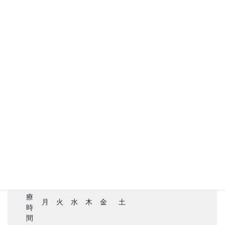
医師が患者になって
診療時間
診
療
月
火
水
木
金
土
時
間