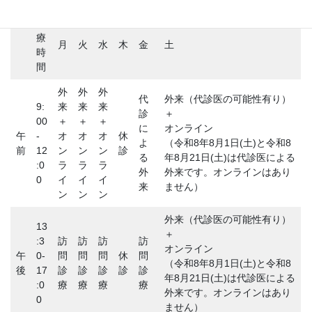
診
療
月
火
水
木
金
土
時
間
外
外
外
代
外来（代診医の可能性有り）
9:
来
来
来
診
＋
00
＋
＋
＋
に
オンライン
午
-
オ
オ
オ
休
よ
（令和8年8月1日(土)と令和8
前
12
ン
ン
ン
診
る
年8月21日(土)は代診医による
:0
ラ
ラ
ラ
外
外来です。オンラインはあり
0
イ
イ
イ
来
ません）
ン
ン
ン
外来（代診医の可能性有り）
13
＋
:3
訪
訪
訪
訪
オンライン
午
0-
問
問
問
休
問
（令和8年8月1日(土)と令和8
後
17
診
診
診
診
診
年8月21日(土)は代診医による
:0
療
療
療
療
外来です。オンラインはあり
0
ません）