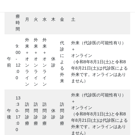
診
療
月
火
水
木
金
土
時
間
外
外
外
代
外来（代診医の可能性有り）
9:
来
来
来
診
＋
00
＋
＋
＋
に
オンライン
午
-
オ
オ
オ
休
よ
（令和8年8月1日(土)と令和8
前
12
ン
ン
ン
診
る
年8月21日(土)は代診医による
:0
ラ
ラ
ラ
外
外来です。オンラインはあり
0
イ
イ
イ
来
ません）
ン
ン
ン
外来（代診医の可能性有り）
13
＋
:3
訪
訪
訪
訪
オンライン
午
0-
問
問
問
休
問
（令和8年8月1日(土)と令和8
後
17
診
診
診
診
診
年8月21日(土)は代診医による
:0
療
療
療
療
外来です。オンラインはあり
0
ません）