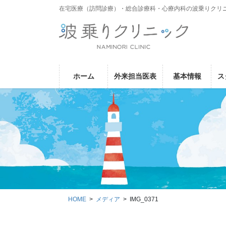
コ
ナ
在宅医療（訪問診療）・総合診療科・心療内科の波乗りクリ
ン
ビ
テ
ゲ
ン
ー
ツ
シ
に
ョ
ホーム
外来担当医表
基本情報
ス
移
ン
動
に
移
動
HOME
メディア
IMG_0371