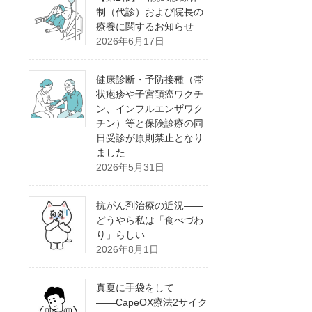
制（代診）および院長の
療養に関するお知らせ
2026年6月17日
健康診断・予防接種（帯
状疱疹や子宮頚癌ワクチ
ン、インフルエンザワク
チン）等と保険診療の同
日受診が原則禁止となり
ました
2026年5月31日
抗がん剤治療の近況――
どうやら私は「食べづわ
り」らしい
2026年8月1日
真夏に手袋をして
――CapeOX療法2サイク