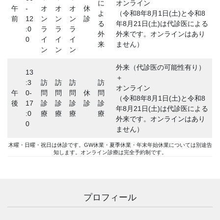
に
オンライン
午
-
オ
オ
オ
休
よ
（令和8年8月1日(土)と令和8
前
12
ン
ン
ン
診
る
年8月21日(土)は代診医による
:0
ラ
ラ
ラ
外
外来です。オンラインはあり
0
イ
イ
イ
来
ません）
ン
ン
ン
外来（代診医の可能性有り）
13
＋
:3
訪
訪
訪
訪
オンライン
午
0-
問
問
問
休
問
（令和8年8月1日(土)と令和8
後
17
診
診
診
診
診
年8月21日(土)は代診医による
:0
療
療
療
療
外来です。オンラインはあり
0
ません）
木曜・日曜・祝日は休診です。GW休業・夏季休業・年末年始休業については別途告
知します。オンライン診療は完全予約制です。
プロフィール