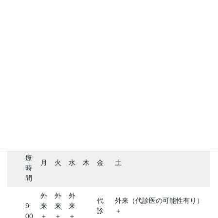
診療時間
診
療
月
火
水
木
金
土
時
間
外
外
外
代
外来（代診医の可能性有り）
9:
来
来
来
診
＋
00
＋
＋
＋