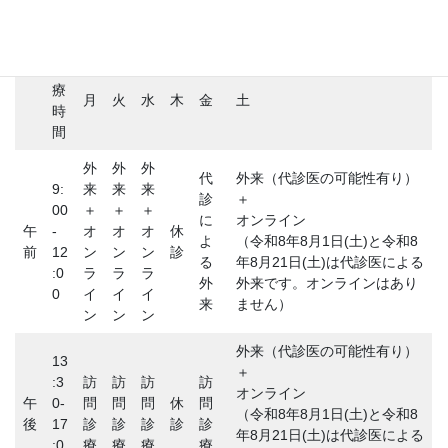
診
療
月
火
水
木
金
土
時
間
外
外
外
代
外来（代診医の可能性有り）
9:
来
来
来
診
＋
00
＋
＋
＋
に
オンライン
午
-
オ
オ
オ
休
よ
（令和8年8月1日(土)と令和8
前
12
ン
ン
ン
診
る
年8月21日(土)は代診医による
:0
ラ
ラ
ラ
外
外来です。オンラインはあり
0
イ
イ
イ
来
ません）
ン
ン
ン
外来（代診医の可能性有り）
13
＋
:3
訪
訪
訪
訪
オンライン
午
0-
問
問
問
休
問
（令和8年8月1日(土)と令和8
後
17
診
診
診
診
診
年8月21日(土)は代診医による
:0
療
療
療
療