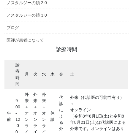
ノスタルジーの鎖 2.0
ノスタルジーの鎖 3.0
ブログ
医師が患者になって
診療時間
診
療
月
火
水
木
金
土
時
間
外
外
外
代
外来（代診医の可能性有り）
9:
来
来
来
診
＋
00
＋
＋
＋
に
オンライン
午
-
オ
オ
オ
休
よ
（令和8年8月1日(土)と令和8
前
12
ン
ン
ン
診
る
年8月21日(土)は代診医による
:0
ラ
ラ
ラ
外
外来です。オンラインはあり
0
イ
イ
イ