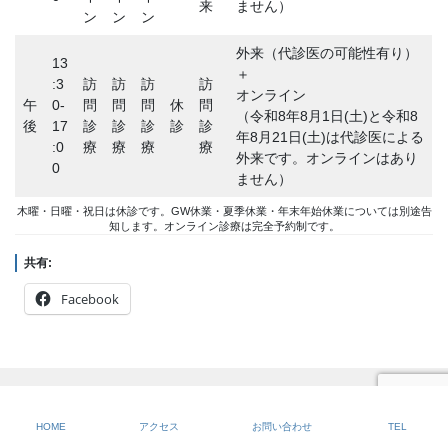
来
ません）
ン
ン
ン
外来（代診医の可能性有り）
13
＋
:3
訪
訪
訪
訪
オンライン
午
0-
問
問
問
休
問
（令和8年8月1日(土)と令和8
後
17
診
診
診
診
診
年8月21日(土)は代診医による
:0
療
療
療
療
外来です。オンラインはあり
0
ません）
木曜・日曜・祝日は休診です。GW休業・夏季休業・年末年始休業については別途告
知します。オンライン診療は完全予約制です。
共有:
Facebook
プロフィール
HOME
アクセス
お問い合わせ
TEL