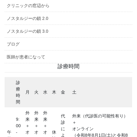
クリニックの窓辺から
ノスタルジーの鎖 2.0
ノスタルジーの鎖 3.0
ブログ
医師が患者になって
診療時間
診
療
月
火
水
木
金
土
時
間
外
外
外
代
外来（代診医の可能性有り）
9:
来
来
来
診
＋
00
＋
＋
＋
に
オンライン
午
-
オ
オ
オ
休
よ
（令和8年8月1日(土)と令和8