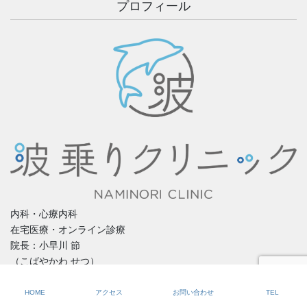
プロフィール
内科・心療内科
在宅医療・オンライン診療
院長：小早川 節
（こばやかわ せつ）
〒755-0241
山口県宇部市東岐波丸尾4327番8
HOME
アクセス
お問い合わせ
TEL