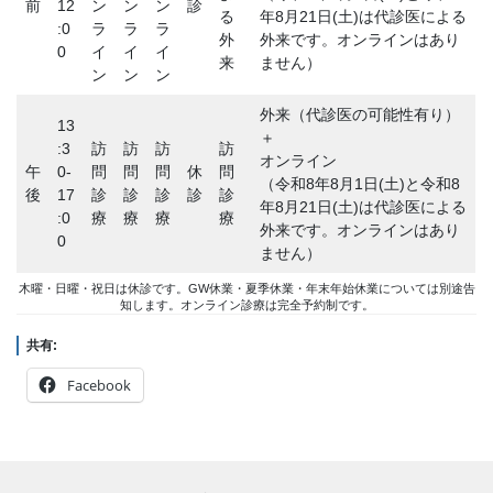
前
12
ン
ン
ン
診
る
年8月21日(土)は代診医による
:0
ラ
ラ
ラ
外
外来です。オンラインはあり
0
イ
イ
イ
来
ません）
ン
ン
ン
外来（代診医の可能性有り）
13
＋
:3
訪
訪
訪
訪
オンライン
午
0-
問
問
問
休
問
（令和8年8月1日(土)と令和8
後
17
診
診
診
診
診
年8月21日(土)は代診医による
:0
療
療
療
療
外来です。オンラインはあり
0
ません）
木曜・日曜・祝日は休診です。GW休業・夏季休業・年末年始休業については別途告
知します。オンライン診療は完全予約制です。
共有:
Facebook