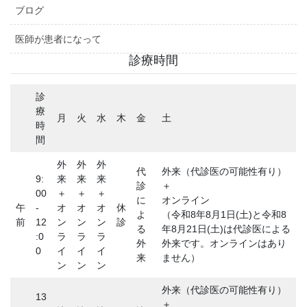
ブログ
医師が患者になって
診療時間
診
療
月
火
水
木
金
土
時
間
外
外
外
代
外来（代診医の可能性有り）
9:
来
来
来
診
＋
00
＋
＋
＋
に
オンライン
午
-
オ
オ
オ
休
よ
（令和8年8月1日(土)と令和8
前
12
ン
ン
ン
診
る
年8月21日(土)は代診医による
:0
ラ
ラ
ラ
外
外来です。オンラインはあり
0
イ
イ
イ
来
ません）
ン
ン
ン
外来（代診医の可能性有り）
13
＋