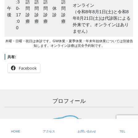
:3
訪
訪
訪
訪
オンライン
午
0-
問
問
問
休
問
（令和8年8月1日(土)と令和8
後
17
診
診
診
診
診
年8月21日(土)は代診医による
:0
療
療
療
療
外来です。オンラインはあり
0
ません）
木曜・日曜・祝日は休診です。GW休業・夏季休業・年末年始休業については別途告
知します。オンライン診療は完全予約制です。
共有:
Facebook
プロフィール
HOME
アクセス
お問い合わせ
TEL