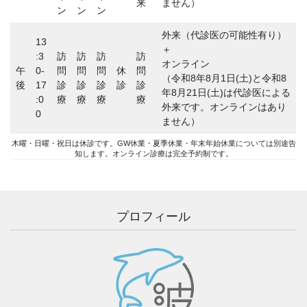
来
ません）
ン
ン
ン
外来（代診医の可能性有り）
13
＋
:3
訪
訪
訪
訪
オンライン
午
0-
問
問
問
休
問
（令和8年8月1日(土)と令和8
後
17
診
診
診
診
診
年8月21日(土)は代診医による
:0
療
療
療
療
外来です。オンラインはあり
0
ません）
木曜・日曜・祝日は休診です。GW休業・夏季休業・年末年始休業については別途告
知します。オンライン診療は完全予約制です。
プロフィール