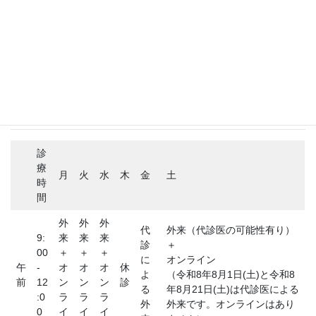
ノスタルジーの鎖 2.0
ノスタルジーの鎖 3.0
ブログ
医師が患者になって
診療時間
診
療
月
火
水
木
金
土
時
間
外
外
外
代
外来（代診医の可能性有り）
9:
来
来
来
診
＋
00
＋
＋
＋
に
オンライン
午
-
オ
オ
オ
休
よ
（令和8年8月1日(土)と令和8
前
12
ン
ン
ン
診
る
年8月21日(土)は代診医による
:0
ラ
ラ
ラ
外
外来です。オンラインはあり
0
イ
イ
イ