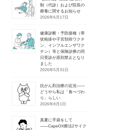
制（代診）および院長の
療養に関するお知らせ
2026年6月17日
健康診断・予防接種（帯
状疱疹や子宮頚癌ワクチ
ン、インフルエンザワク
チン）等と保険診療の同
日受診が原則禁止となり
ました
2026年5月31日
抗がん剤治療の近況――
どうやら私は「食べづわ
り」らしい
2026年8月1日
真夏に手袋をして
――CapeOX療法2サイク