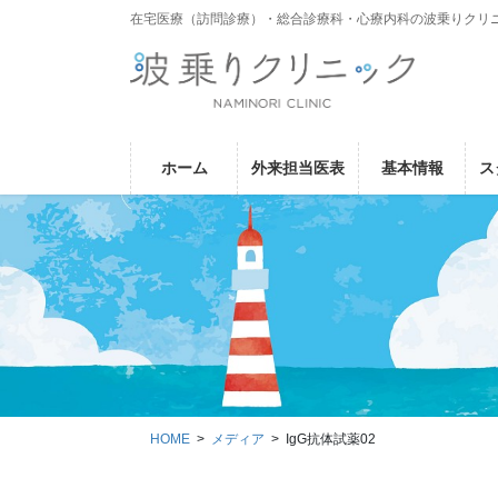
コ
ナ
在宅医療（訪問診療）・総合診療科・心療内科の波乗りクリ
ン
ビ
テ
ゲ
ン
ー
ツ
シ
に
ョ
ホーム
外来担当医表
基本情報
ス
移
ン
動
に
移
動
HOME
メディア
IgG抗体試薬02